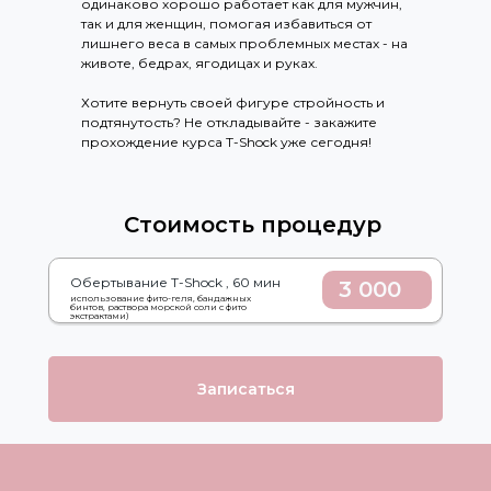
одинаково хорошо работает как для мужчин,
так и для женщин, помогая избавиться от
лишнего веса в самых проблемных местах - на
животе, бедрах, ягодицах и руках.
Хотите вернуть своей фигуре стройность и
подтянутость? Не откладывайте - закажите
прохождение курса T-Shock уже сегодня!
Стоимость процедур
Обертывание T-Shock , 60 мин
3 000
использование фито-геля, бандажных
бинтов, раствора морской соли с фито
экстрактами)
Записаться