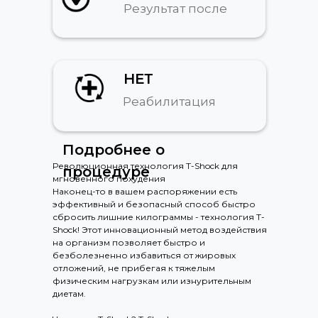
Результат после
НЕТ
Реабилитация
Подробнее о
Революционная технология T-Shock для
процедуре
мгновенного похудения
Наконец-то в вашем распоряжении есть
эффективный и безопасный способ быстро
сбросить лишние килограммы - технология T-
Shock! Этот инновационный метод воздействия
на организм позволяет быстро и
безболезненно избавиться от жировых
отложений, не прибегая к тяжелым
физическим нагрузкам или изнурительным
диетам.