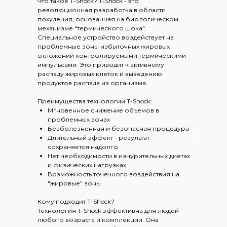
Что такое T-Shock? T-Shock - это
революционная разработка в области
похудения, основанная на биологическом
механизме "термического шока".
Специальное устройство воздействует на
проблемные зоны избыточных жировых
отложений контролируемыми термическими
импульсами. Это приводит к активному
распаду жировых клеток и выведению
продуктов распада из организма.
Преимущества технологии T-Shock:
Мгновенное снижение объемов в
проблемных зонах
Безболезненная и безопасная процедура
Длительный эффект - результат
сохраняется надолго
Нет необходимости в изнурительных диетах
и физических нагрузках
Возможность точечного воздействия на
"жировые" зоны
Кому подходит T-Shock?
Технология T-Shock эффективна для людей
любого возраста и комплекции. Она