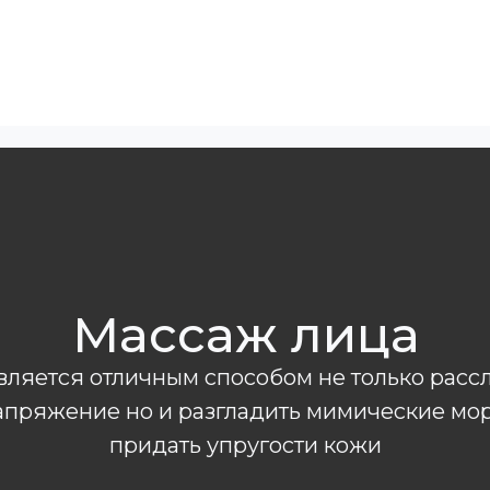
ия
Обучение
Повышение квалификации
Массаж лица
ляется отличным способом не только расс
апряжение но и разгладить мимические м
придать упругости кожи