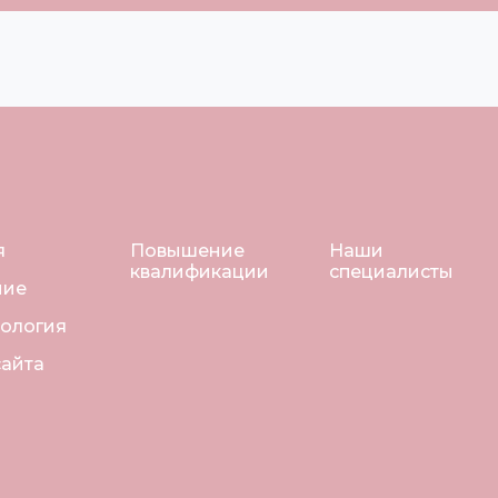
я
Повышение
Наши
квалификации
специалисты
ние
ология
сайта