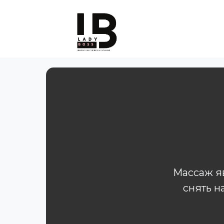
Косметолог
Массаж яв
снять н