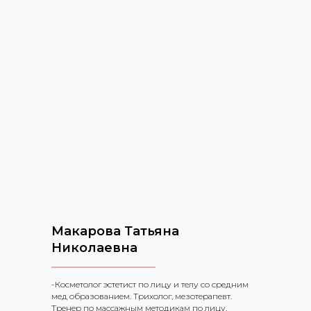
Макарова Татьяна
Николаевна
-Косметолог эстетист по лицу и телу со средним
мед образованием. Трихолог, мезотерапевт.
Тренер по массажным методикам по лицу.