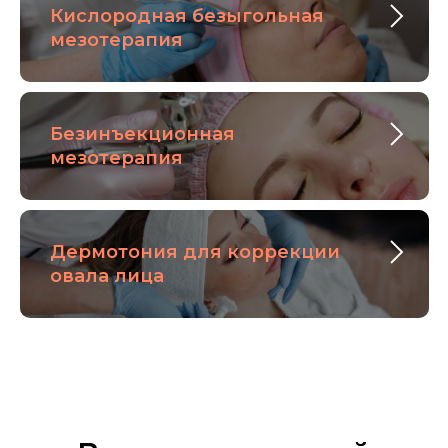
Кислородная безыгольная
мезотерапия
Безинъекционная
мезотерапия
Дермотония для коррекции
овала лица